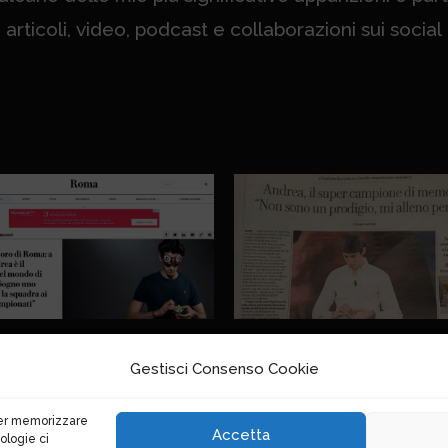
articoli, video, podcast e collaborazioni sui social
Repubblica #2
Repubblica #3
Gestisci Consenso Cookie
 per memorizzare
Accetta
ologie ci